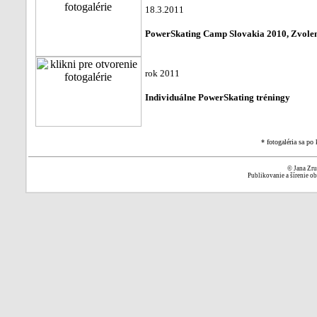
18.3.2011
PowerSkating Camp Slovakia 2010, Zvole
rok 2011
Individuálne PowerSkating tréningy
* fotogaléria sa po
©
Jana Zr
Publikovanie a šírenie o