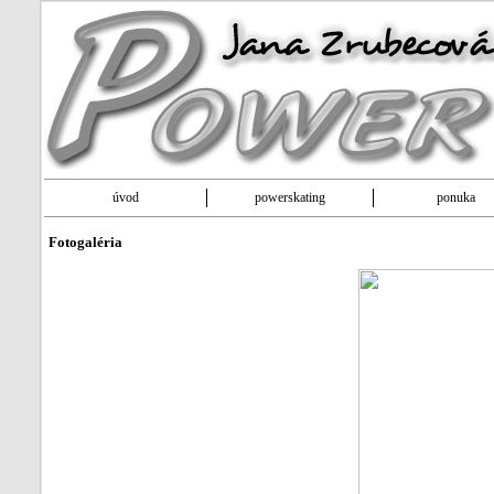
úvod
powerskating
ponuka
Fotogaléria